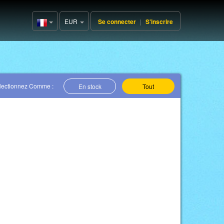
EUR
Se connecter
|
S'inscrire
France(Français)
lectionnez Comme :
En stock
Tout