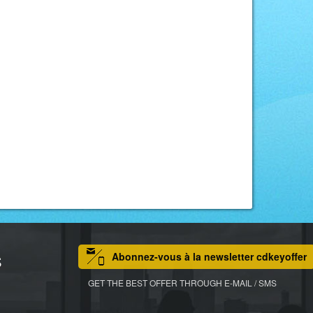
Abonnez-vous à la newsletter cdkeyoffer
S
GET THE BEST OFFER THROUGH E-MAIL / SMS