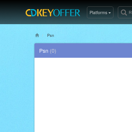
Platforms
Psn
Psn
(0)