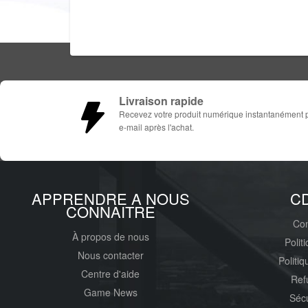
Livraison rapide
Recevez votre produit numérique instantanément 
e-mail après l'achat.
APPRENDRE A NOUS
C
CONNAITRE
Con
À propos de nous
Polit
Nous contacter
Politi
Centre d'aide
Ref
Game News
Sécu