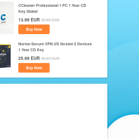
CCleaner Professional 1 PC 1 Year CD
Key Global
13.99
EUR
39.99
EUR
Buy Now
Norton Secure VPN US Version 5 Devices
1 Year CD Key
25.99
EUR
49.99
EUR
Buy Now