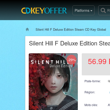
Platforms
Silent Hill F Deluxe Edition Steam CD Key Global
Silent Hill F Deluxe Edition S
56.99
-29%
Plate-forme:
Région:
Mots clés:
A