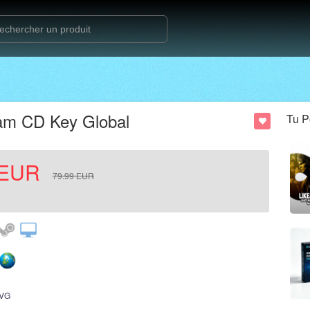
team CD Key Global
Tu P
EUR
79.99
EUR
VG