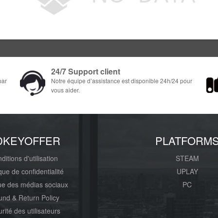
24/7 Support client
par
Notre équipe d’assistance est disponible 24h/24 pour
vous aider.
DKEYOFFER
PLATFORM
ditions d'utilisation
STEAM
ique de confidentialité
UPLAY
que des médias sociaux
PC
und & Return Policy
rité des utilisateurs