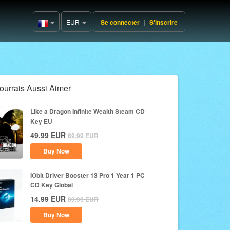
EUR
Se connecter
|
S'inscrire
France(Français)
ourrais Aussi Aimer
Like a Dragon Infinite Wealth Steam CD
Key EU
49.99
EUR
69.99
EUR
Buy Now
IObit Driver Booster 13 Pro 1 Year 1 PC
CD Key Global
14.99
EUR
39.99
EUR
Buy Now