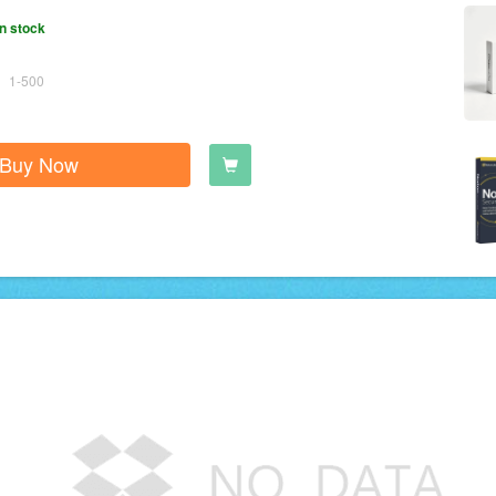
n stock
1-500
Buy Now