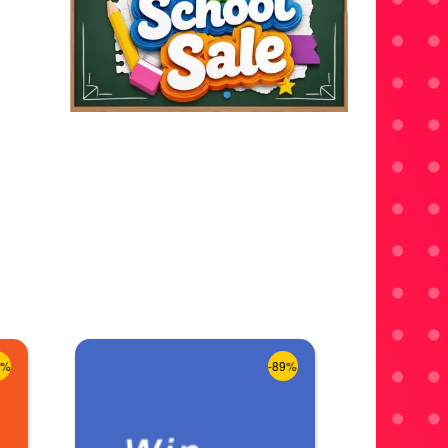
8%
-89%