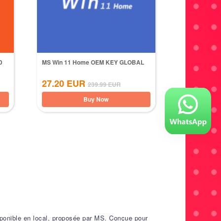
D
MS Win 11 Home OEM KEY GLOBAL
27.20
EUR
239.99
EUR
Buy Now
sponible en local, proposée par MS. Conçue pour