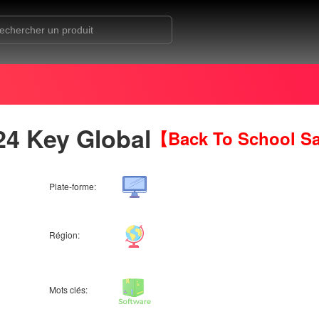
24 Key Global
【Back To School S
Plate-forme:
Région:
Mots clés: