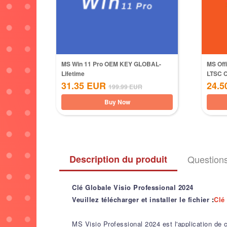
MS Win 11 Pro OEM KEY GLOBAL-
MS Off
Lifetime
LTSC 
31.35
EUR
24.5
199.99
EUR
Buy Now
Description du produit
Question
Clé Globale Visio Professional 2024
Veuillez télécharger et installer le fichier
:
Clé
MS Visio Professional 2024 est l'application de