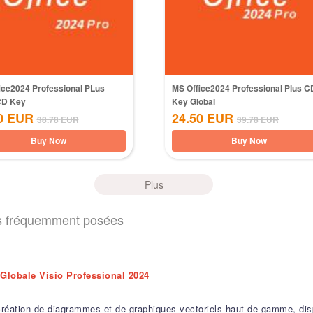
ice2024 Professional PLus
MS Office2024 Professional Plus C
CD Key
Key Global
0
EUR
24.50
EUR
38.78
EUR
39.78
EUR
Buy Now
Buy Now
Plus
s fréquemment posées
 Globale Visio Professional 2024
 création de diagrammes et de graphiques vectoriels haut de gamme, di