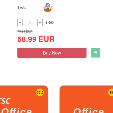
Stock:
1-500
79.99
EUR
58.99
EUR
Buy Now
-37%
-3